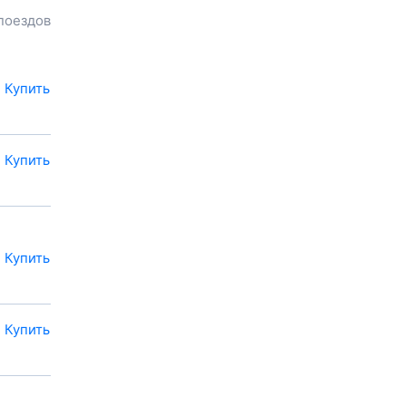
расстояние и время в пути.
 поездов
Наш сервис позволяет
заказать или
купить билет на
поезд в
Братск
на сайте
прямо сейчас.
Купить
Также можно
воспользоваться услугой
заказа электронного ж/д
Купить
билета.
Купить
Купить