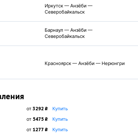
Иркутск — Анзёби —
Северобайкальск
Барнаул — Анзёби —
Северобайкальск
Красноярск — Анзёби — Нерюнгри
вления
от
Купить
3292 ₽
от
Купить
5475 ₽
от
Купить
1277 ₽