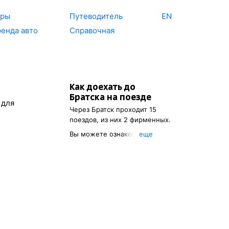
уры
Путеводитель
EN
енда авто
Справочная
Как доехать до
Братска
на поезде
 для
Через
Братск
проходит 15
поездов, из них 2 фирменных.
Вы можете ознакомиться с
eще
расписанием поездов, с
помощью которых можно
добраться до
Братска
. Также
есть возможность выбрать
наиболее удобный маршрут.
Указав пункт отправления, вы
сможете посмотреть
стоимость билета до
Братска
,