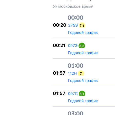
московское время
00:00
00:20
375Э
7.1
Годовой график
00:21
097Э
8.2
Годовой график
01:00
01:57
112Н
7
Годовой график
01:57
097С
8.1
Годовой график
03:00