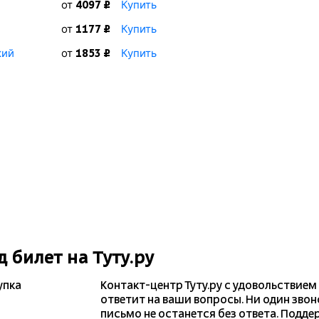
от
Купить
4097 ₽
от
Купить
1177 ₽
кий
от
Купить
1853 ₽
д
билет на Туту.ру
упка
Контакт-центр Туту.ру с удовольствием
ответит на ваши вопросы. Ни один звон
письмо не останется без ответа. Подде