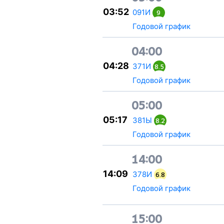
03:52
091И
9
Годовой график
04:00
04:28
371И
8.5
Годовой график
05:00
05:17
381Ы
8.2
Годовой график
14:00
14:09
378И
6.8
Годовой график
15:00