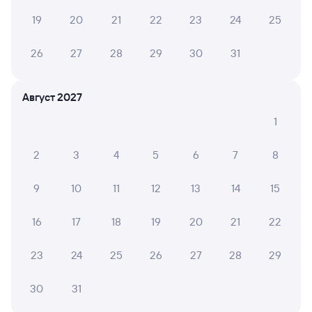
А ещё здесь можно найти
19
20
21
22
23
24
25
Обратные билеты из Анзёби в Самару
26
27
28
29
30
31
Отели Самары
Авиабилеты Братск — Самара
Август 2027
Другие авиарейсы из Братска
1
Железнодорожные билеты в Самару
2
3
4
5
6
7
8
Аренда авто в Самаре
9
10
11
12
13
14
15
16
17
18
19
20
21
22
23
24
25
26
27
28
29
30
31