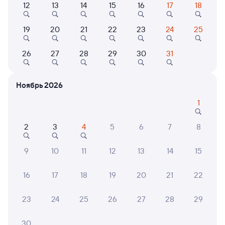
12
13
14
15
16
17
18
Найдём билет на поезд за вас
19
20
21
22
23
24
25
Даже если сейчас нет мест
26
27
28
29
30
31
Искать билеты
Ноябрь 2026
Отели в Самаре
Все
1
Путешественникам нравятся эти варианты
2
3
4
5
6
7
8
9
10
11
12
13
14
15
7,7
7,7
9,1
16
17
18
19
20
21
22
Отель
Отель
Отель
Отель Пирамида
Отель Макхолл
Отель
23
24
25
26
27
28
29
2 ⁠859 ⁠₽
2 ⁠407 ⁠₽
5 ⁠500
30