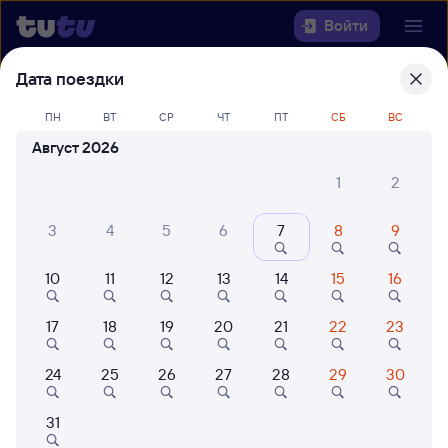
Войти
Дата поездки
Выберите день, чтобы найти
ж/д
билеты Анзёби — Самара
ПН
ВТ
СР
ЧТ
ПТ
СБ
ВС
Август 2026
22 года работаем для вас
42 млн путешествуют с на
1
2
Откуда
3
4
5
6
7
8
9
Куда
10
11
12
13
14
15
16
Когда
17
18
19
20
21
22
23
Кто едет
24
25
26
27
28
29
30
Найти поезда
31