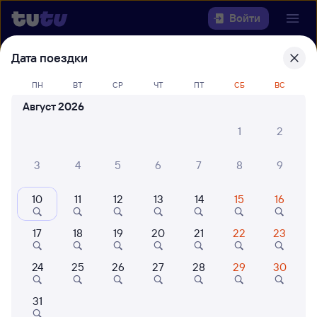
Войти
Дата поездки
Выберите день, чтобы найти
ж/д
билеты Анзёби — Новая Чара
ПН
ВТ
СР
ЧТ
ПТ
СБ
ВС
Август 2026
Откуда
1
2
Куда
3
4
5
6
7
8
9
Когда
10
11
12
13
14
15
16
Кто едет
17
18
19
20
21
22
23
24
25
26
27
28
29
30
Найти поезда
31