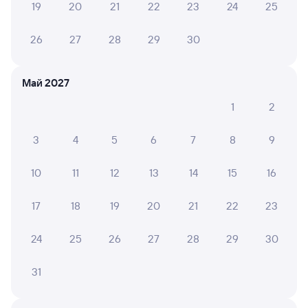
19
20
21
22
23
24
25
Онлайн-покупка за 4 минуты
Онлайн-возврат билетов без очереди в кассу
26
27
28
29
30
Выбор любимых мест на схемах вагонов
Май 2027
Подробные ответы на вопросы о поездке или
покупке
1
2
СМС-сопровождение до посадки в поезд
3
4
5
6
7
8
9
Оформление без регистрации на сайте
10
11
12
13
14
15
16
17
18
19
20
21
22
23
Частые вопросы
Что нужно, чтобы сесть в поезд?
24
25
26
27
28
29
30
Как поменять билет на другую дату или
на другой поезд?
31
Как вернуть билет?