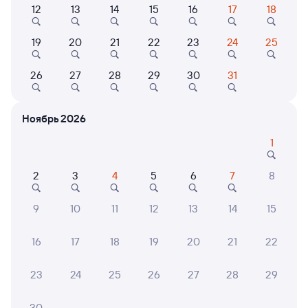
12
13
14
15
16
17
18
112Н
Проходящий
7
19
20
21
22
23
24
25
1 д 3 ч 35 м в пути
06:57
11:32
26
27
28
29
30
31
Анзёби
Новая Чара
Братск
в Тынду
из Новосибирска-Главного
Ноябрь 2026
Дни следования
ближайшие: 10, 12, 14 августа
Маршрут
1
Плацкарт
Купе
2
3
4
5
6
7
8
от
5 ⁠436 ⁠₽
от
6 ⁠311 ⁠₽
Выберите дату
9
10
11
12
13
14
15
16
17
18
19
20
21
22
376Ы
Проходящий
6,9
23
24
25
26
27
28
29
1 д 4 ч 29 м в пути
22:20
03:49
30