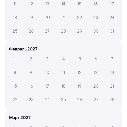
11
12
13
14
15
16
17
А ещё здесь можно найти
18
19
20
21
22
23
24
Обратные билеты из Аксарайской в Двойную
Отели
25
26
27
28
29
30
31
Билеты на поезд в Орловский
Февраль 2027
1
2
3
4
5
6
7
8
9
10
11
12
13
14
15
16
17
18
19
20
21
22
23
24
25
26
27
28
Март 2027