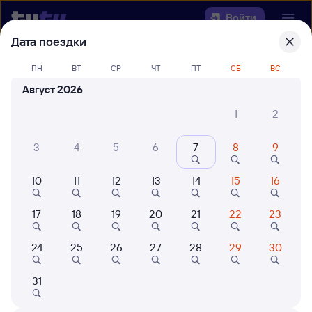
Войти
Дата поездки
Выберите день, чтобы найти
ж/д
ПН
ВТ
СР
ЧТ
ПТ
СБ
ВС
билеты Аксарайская — Двойная
Август 2026
22 года работаем для вас
42 млн путешествуют с на
1
2
Откуда
3
4
5
6
7
8
9
Куда
10
11
12
13
14
15
16
Когда
17
18
19
20
21
22
23
Кто едет
24
25
26
27
28
29
30
31
Найти поезда