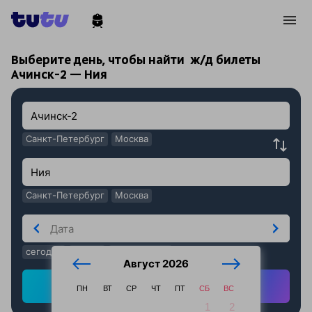
!
!
Выберите день, чтобы найти
ж/д билеты
Ачинск-2 — Ния
Санкт-Петербург
Москва
Санкт-Петербург
Москва
сегодня
завтра
послезавтра
Август 2026
Найти ж/д билеты
ПН
ВТ
СР
ЧТ
ПТ
СБ
ВС
1
2