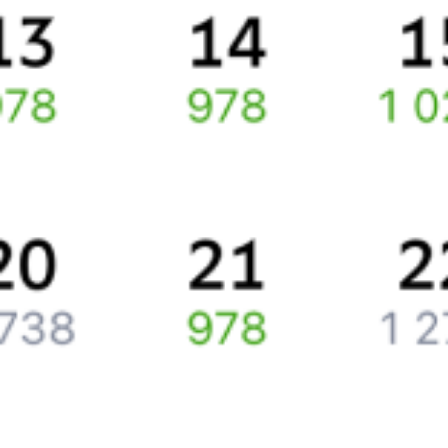
Ищете как добраться из
Ачинска
до
Нии
или как доехать на
поезде?
Наш сервис позволяет заказать и купить железнодорожный
билет
Ачинск
–
Ния
через интернет уже сейчас.
Путешественникам
Справочная
Путеводитель по странам
Бонусная программа
Подарочные сертификаты
Компания
История Туту.ру
Вакансии
Обратная связь
Контактная информация