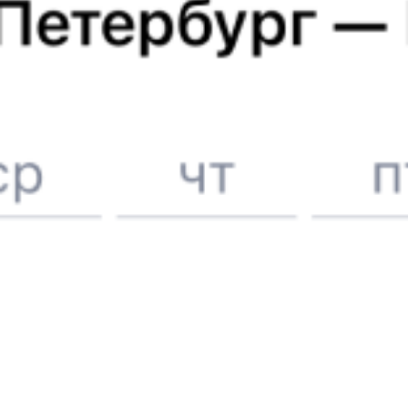
6 причин купить ж/д билеты именно здесь
Онлайн-покупка за 4 минуты
Онлайн-возврат билетов без очереди в кассу
Выбор любимых мест на схемах вагонов
Подробные ответы на вопросы о поездке или покупке
СМС-сопровождение до посадки в поезд
Оформление без регистрации на сайте
Частые вопросы
Что нужно, чтобы сесть в поезд?
Как поменять билет на другую дату или на другой поезд?
Как вернуть билет?