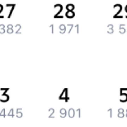
Партнерам
Реклама на Туту.ру
Партнерская программа
Загрузите в
App Store
Загрузите в
Google Play
Загрузите в
AppGallery
Загрузите в
RuStore
Политика обработки персональных данных
Правовая
информация