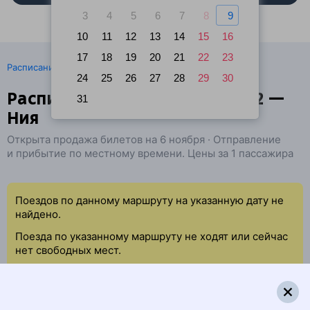
3
4
5
6
7
8
9
10
11
12
13
14
15
16
17
18
19
20
21
22
23
·
Расписание поездов
Ж/д билеты Ачинск → Ния
24
25
26
27
28
29
30
Расписание поездов Ачинск-2 —
31
Ния
Открыта продажа билетов на 6 ноября · Отправление
и прибытие по местному времени. Цены за 1 пассажира
Поездов по данному маршруту на указанную дату не
найдено.
Поезда по указанному маршруту не ходят или сейчас
нет свободных мест.
Попробуйте повторить данный поиск позже