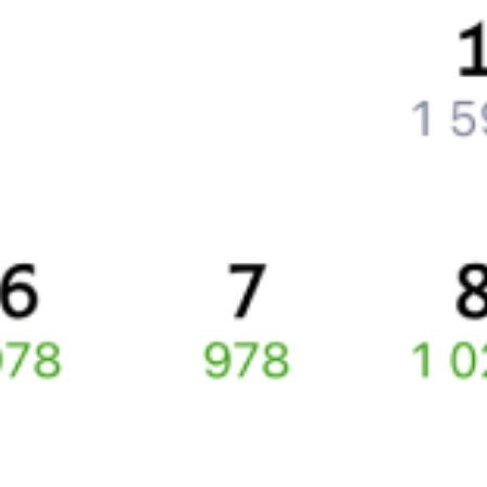
Что делать, если ошибся при вводе данных пассажира?
Как перевезти животное в поезде?
Как получить отчетные документы для бухгалтерии?
Что делать, если оплата не проходит?
Билеты РЖД
Вы можете заказать электронный жд билет и
железнодорожный билет на бланке РЖД.
Если вас интересует цена билета на поезд от
Ачинска
до
Нии
,
то укажите дату поездки. При этом вы увидите стоимость
билетов во всех доступных вагонах (плацкарт, купе и др.)
и сможете купить жд билеты
Ачинск
–
Ния
онлайн.
Инструкция по приобретению билетов
Способы оплаты
Правила работы сервиса
Про расписание Ачинск-2 — Ния
По данному направлению курсирует 0 поездов.