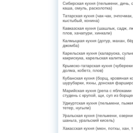
Сибирская кухня (пельмени, дичь, 
каша, омуль, расколотка)
Татарская кухня (чак-чак, эчпочмак,
кыстыбый, конина)
Кавказская кухня (шашлык, садж, л
плов, хачапури, хинкали)
Калмыцкая кухня (дотур, махан, бё
джомба)
Карельская кухня (каларуока, сульч
какрискука, карельская калитка)
Крымско-татарская кухня (чубереки
долма, кобетэ, плов)
Кубанская кухня (борщ, кровяная к
шурубарки, яхны, донская фаршир
Марийская кухня (репа с яблоками 
студень с крупой, щи, суп из борще
Удмуртская кухня (пельмени, пыже
тетер, нугыли)
Уральская кухня (пельмени, озерник
шаньга, уральский кисель)
Хакасская кухня (мюн, потхы, хан, 