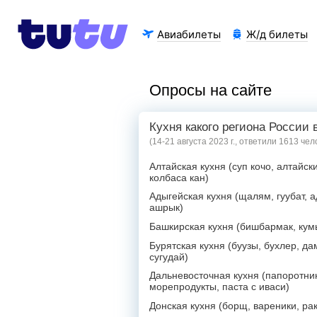
Авиабилеты
Ж/д билеты
Опросы на сайте
Кухня какого региона России
(14-21 августа 2023 г., ответили 1613 чел
Алтайская кухня (суп кочо, алтайск
колбаса кан)
Адыгейская кухня (щалям, гуубат, 
ашрык)
Башкирская кухня (бишбармак, кумы
Бурятская кухня (буузы, бухлер, да
сугудай)
Дальневосточная кухня (папоротник
морепродукты, паста с иваси)
Донская кухня (борщ, вареники, рак