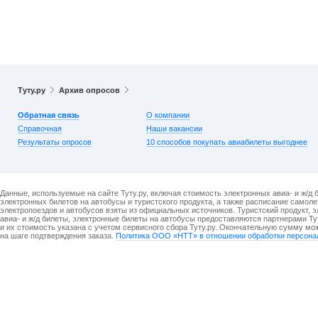
Туту.ру
Архив опросов
Обратная связь
О компании
Справочная
Наши вакансии
Результаты опросов
10 способов покупать авиабилеты выгоднее
Данные, используемые на сайте Туту.ру, включая стоимость электронных авиа- и ж/д 
электронных билетов на автобусы и туристского продукта, а также расписание самоле
электропоездов и автобусов взяты из официальных источников. Туристский продукт, 
авиа- и ж/д билеты, электронные билеты на автобусы предоставляются партнерами Ту
и их стоимость указана с учетом сервисного сбора Туту.ру. Окончательную сумму мо
на шаге подтверждения заказа.
Политика ООО «НТТ» в отношении обработки персона