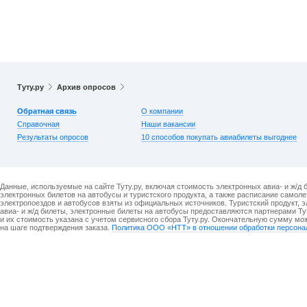
Туту.ру
Архив опросов
Обратная связь
О компании
Справочная
Наши вакансии
Результаты опросов
10 способов покупать авиабилеты выгоднее
Данные, используемые на сайте Туту.ру, включая стоимость электронных авиа- и ж/д 
электронных билетов на автобусы и туристского продукта, а также расписание самоле
электропоездов и автобусов взяты из официальных источников. Туристский продукт, 
авиа- и ж/д билеты, электронные билеты на автобусы предоставляются партнерами Ту
и их стоимость указана с учетом сервисного сбора Туту.ру. Окончательную сумму мо
на шаге подтверждения заказа.
Политика ООО «НТТ» в отношении обработки персона