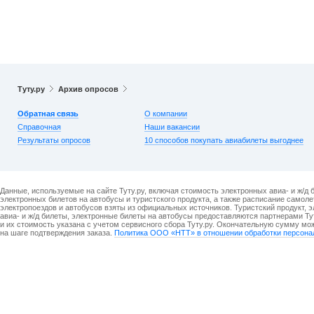
Туту.ру
Архив опросов
Обратная связь
О компании
Справочная
Наши вакансии
Результаты опросов
10 способов покупать авиабилеты выгоднее
Данные, используемые на сайте Туту.ру, включая стоимость электронных авиа- и ж/д 
электронных билетов на автобусы и туристского продукта, а также расписание самоле
электропоездов и автобусов взяты из официальных источников. Туристский продукт, 
авиа- и ж/д билеты, электронные билеты на автобусы предоставляются партнерами Ту
и их стоимость указана с учетом сервисного сбора Туту.ру. Окончательную сумму мо
на шаге подтверждения заказа.
Политика ООО «НТТ» в отношении обработки персона