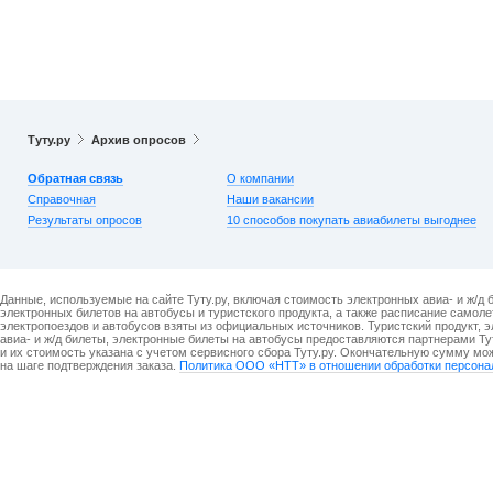
Туту.ру
Архив опросов
Обратная связь
О компании
Справочная
Наши вакансии
Результаты опросов
10 способов покупать авиабилеты выгоднее
Данные, используемые на сайте Туту.ру, включая стоимость электронных авиа- и ж/д 
электронных билетов на автобусы и туристского продукта, а также расписание самоле
электропоездов и автобусов взяты из официальных источников. Туристский продукт, 
авиа- и ж/д билеты, электронные билеты на автобусы предоставляются партнерами Ту
и их стоимость указана с учетом сервисного сбора Туту.ру. Окончательную сумму мо
на шаге подтверждения заказа.
Политика ООО «НТТ» в отношении обработки персона