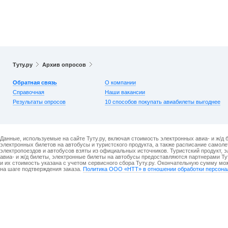
Туту.ру
Архив опросов
Обратная связь
О компании
Справочная
Наши вакансии
Результаты опросов
10 способов покупать авиабилеты выгоднее
Данные, используемые на сайте Туту.ру, включая стоимость электронных авиа- и ж/д 
электронных билетов на автобусы и туристского продукта, а также расписание самоле
электропоездов и автобусов взяты из официальных источников. Туристский продукт, 
авиа- и ж/д билеты, электронные билеты на автобусы предоставляются партнерами Ту
и их стоимость указана с учетом сервисного сбора Туту.ру. Окончательную сумму мо
на шаге подтверждения заказа.
Политика ООО «НТТ» в отношении обработки персона