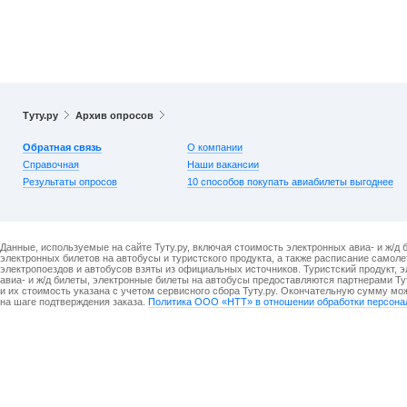
Туту.ру
Архив опросов
Обратная связь
О компании
Справочная
Наши вакансии
Результаты опросов
10 способов покупать авиабилеты выгоднее
Данные, используемые на сайте Туту.ру, включая стоимость электронных авиа- и ж/д 
электронных билетов на автобусы и туристского продукта, а также расписание самоле
электропоездов и автобусов взяты из официальных источников. Туристский продукт, 
авиа- и ж/д билеты, электронные билеты на автобусы предоставляются партнерами Ту
и их стоимость указана с учетом сервисного сбора Туту.ру. Окончательную сумму мо
на шаге подтверждения заказа.
Политика ООО «НТТ» в отношении обработки персона