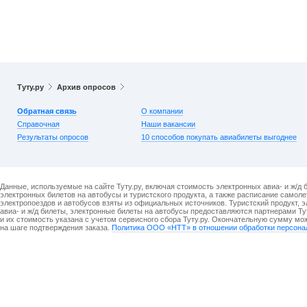
Туту.ру
Архив опросов
Обратная связь
О компании
Справочная
Наши вакансии
Результаты опросов
10 способов покупать авиабилеты выгоднее
Данные, используемые на сайте Туту.ру, включая стоимость электронных авиа- и ж/д 
электронных билетов на автобусы и туристского продукта, а также расписание самоле
электропоездов и автобусов взяты из официальных источников. Туристский продукт, 
авиа- и ж/д билеты, электронные билеты на автобусы предоставляются партнерами Ту
и их стоимость указана с учетом сервисного сбора Туту.ру. Окончательную сумму мо
на шаге подтверждения заказа.
Политика ООО «НТТ» в отношении обработки персона