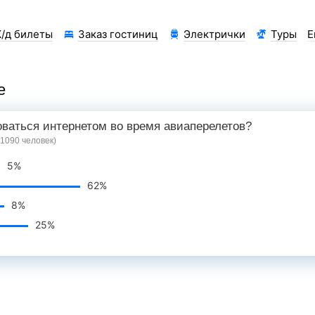
/д билеты
Заказ гостиниц
Электрички
Туры
Е
е
оваться интернетом во время авиаперелетов?
 1090 человек)
5%
62%
8%
25%