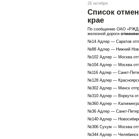
26 октября
Список отмен
крае
По сообщению ОАО «РЖД», 
железной дороги
отменяю
№14 Адлер — Саратов отпр
№88 Адлер — Нижний Новго
№102 Адлер — Москва отпр
№104 Адлер — Москва отпр
№116 Адлер — Санкт-Петер
№128 Адлер — Красноярск 
№302 Адлер — Минск отпра
№310 Адлер — Воркута отп
№360 Адлер — Калининград
№36 Адлер — Санкт-Петерб
№140 Адлер — Новосибирск
№306 Сухум — Москва отп
№344 Адлер — Челябинск 