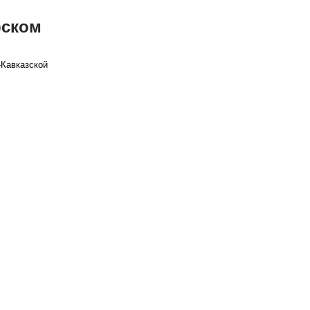
рском
-Кавказской