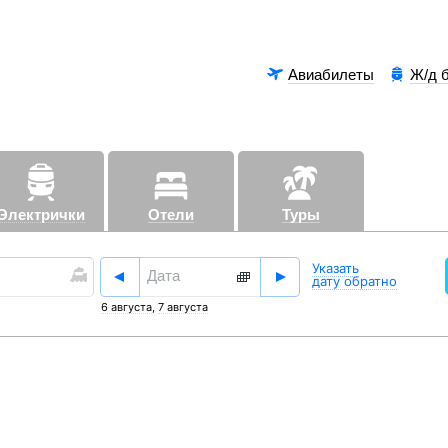
Авиабилеты
Ж/д 
Электрички
Отели
Туры
Аэроэксп
Указать
дату обратно
6 августа
,
7 августа