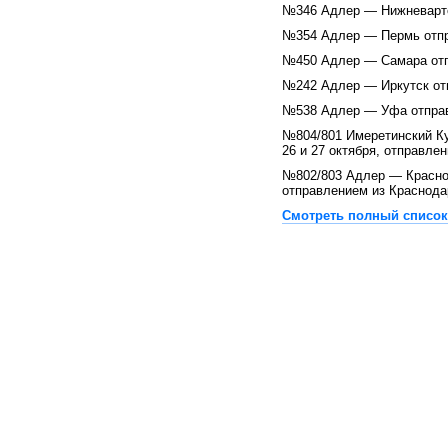
№346 Адлер — Нижневарто
№354 Адлер — Пермь отпр
№450 Адлер — Самара отп
№242 Адлер — Иркутск отп
№538 Адлер — Уфа отправ
№804/801 Имеретинский Ку
26 и 27 октября, отправлен
№802/803 Адлер — Краснод
отправлением из Краснодар
Смотреть полный список