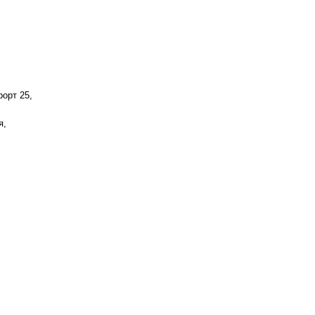
орт 25,
я,