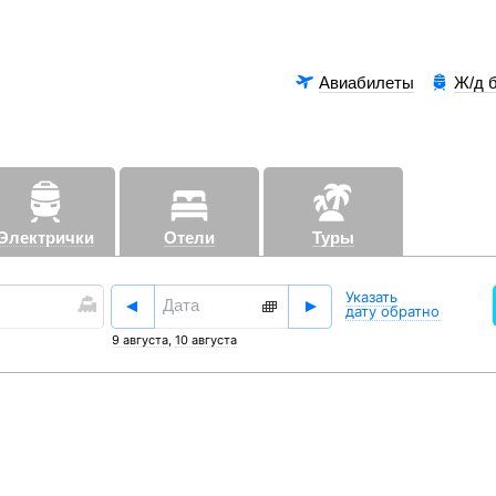
Авиабилеты
Ж/д 
Электрички
Отели
Туры
Аэроэксп
Указать
дату обратно
9 августа
,
10 августа