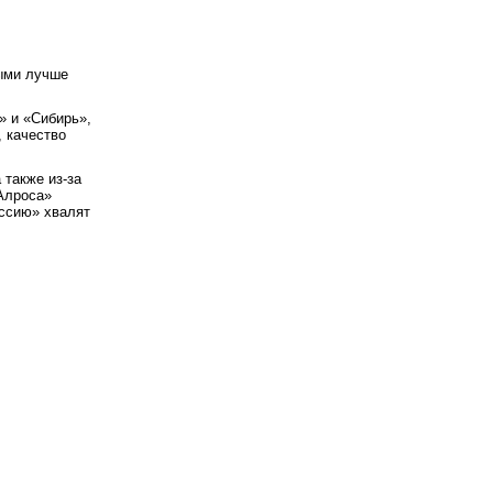
рыми лучше
» и «Сибирь»,
, качество
 также из-за
«Алроса»
оссию» хвалят