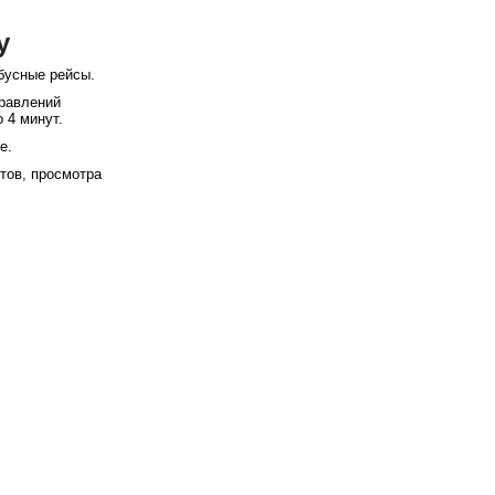
у
бусные рейсы.
правлений
 4 минут.
е.
етов, просмотра