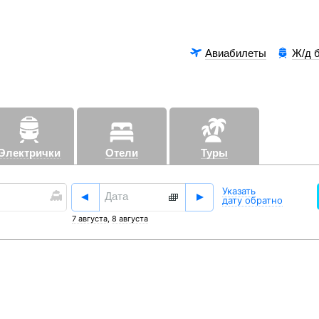
Авиабилеты
Ж/д 
Электрички
Отели
Туры
Аэроэксп
Указать
дату обратно
7 августа
,
8 августа