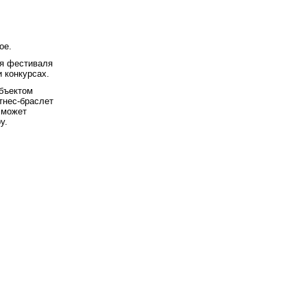
ое.
мя фестиваля
 конкурсах.
объектом
тнес-браслет
 может
у.