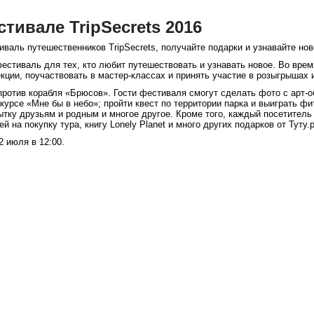
стивале TripSecrets 2016
валь путешественников TripSecrets, получайте подарки и узнавайте нов
фестиваль для тех, кто любит путешествовать и узнавать новое. Во вре
ции, поучаствовать в мастер-классах и принять участие в розыгрышах и
против корабля «Брюсов». Гости фестиваля смогут сделать фото с арт-
курсе «Мне бы в небо»; пройти квест по территории парка и выиграть фи
тку друзьям и родным и многое другое. Кроме того, каждый посетитель
й на покупку тура, книгу Lonely Planet и много других подарков от Туту.р
 июля в 12:00.