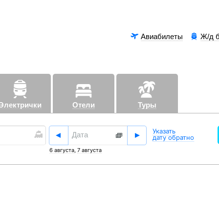
Авиабилеты
Ж/д 
Электрички
Отели
Туры
Аэроэксп
Указать
дату обратно
6 августа
,
7 августа