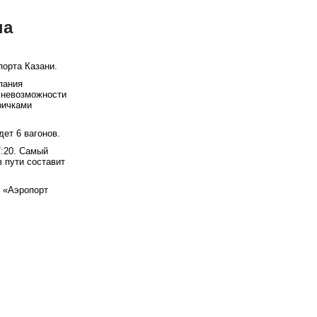
на
порта Казани.
пания
 невозможности
ричками
дет 6 вагонов.
7:20. Самый
в пути составит
и «Аэропорт