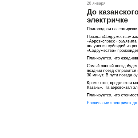
28 января
До казанског
электричке
Пригородная пассажирская
Поезда «Содружества» зам
«Аэроэкспресс» объявила 
получения субсидий из ре
«Содружества» произойдет
Планируется, что ежедневн
Самый ранний поезд будет 
поздний поезд отправится и
30 минут. В пути поезда б
Кроме того, продляется м
Казань». На аэровокзал эл
Планируется, что стоимост
Расписание электричек до