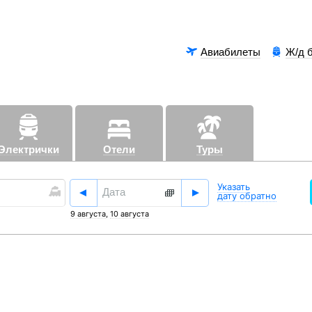
Авиабилеты
Ж/д 
Электрички
Отели
Туры
Аэроэксп
Указать
дату обратно
9 августа
,
10 августа