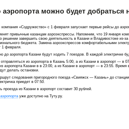
о аэропорта можно будет добраться 
 компания «Содружество» с 1 февраля запускает первые рейсы до аэро
енят привычные казанцам аэроэкспрессы. Напомним, что 19 января ком
о решении завершить свою деятельность в Казани и Владивостоке из-за
гионального бюджета. Замена аэроэкспрессов комфортабельными элект
 1 февраля.
о до аэропорта Казани будут ходить 7 поездов. В каждой электричке бу
отправляться из аэропорта в Казань 5:00, а из Казани в аэропорт — в 0
з аэропорта Казани в в 23:00, а из Казани в аэропорт — в 23:55. Время 
удут делать остановки.
аршрут следования пригородного поезда «Свияжск — Казань» до станци
ектричка приедет в 07:50.
ь проезда из Казани в аэропорт составит 30 рублей.
 аэропорта
уже доступно на Туту.ру.