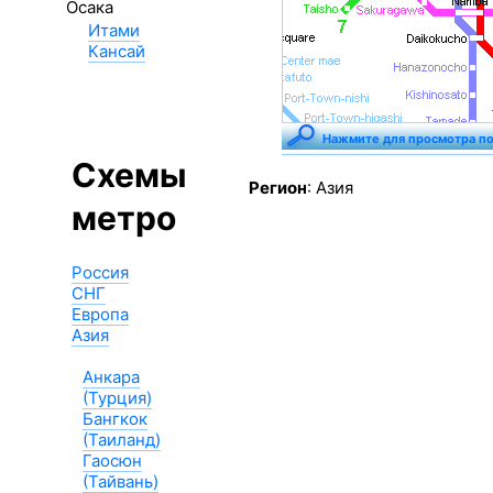
Осака
Итами
Кансай
Нажмите для просмотра п
Схемы
Регион
: Азия
метро
Россия
СНГ
Европа
Азия
Анкара
(Турция)
Бангкок
(Таиланд)
Гаосюн
(Тайвань)