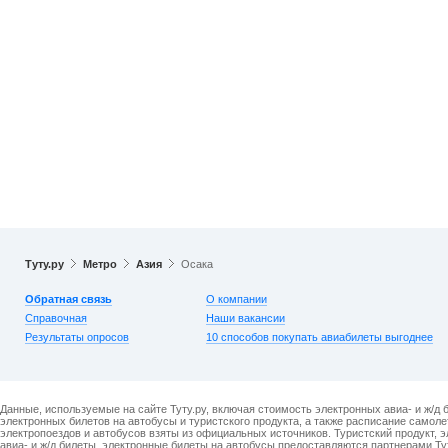
Туту.ру
Метро
Азия
Осака
Обратная связь
О компании
Справочная
Наши вакансии
Результаты опросов
10 способов покупать авиабилеты выгоднее
Данные, используемые на сайте Туту.ру, включая стоимость электронных авиа- и ж/д 
электронных билетов на автобусы и туристского продукта, а также расписание самоле
электропоездов и автобусов взяты из официальных источников. Туристский продукт, 
авиа- и ж/д билеты, электронные билеты на автобусы предоставляются партнерами Ту