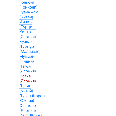
Гонконг
(Гонконг)
Гуанчжоу
(Китай)
Измир
(Турция)
Киото
(Япония)
Куала-
Лумпур
(Малайзия)
Мумбаи
(Индия)
Нагоя
(Япония)
Осака
(Япония)
Пекин
(Китай)
Пусан (Корея
Южная)
Саппоро
(Япония)
Сеул (Корея