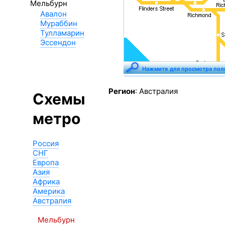
Мельбурн
Авалон
Мураббин
Тулламарин
Эссендон
Нажмите для просмотра пол
Регион
: Австралия
Схемы
метро
Россия
СНГ
Европа
Азия
Африка
Америка
Австралия
Мельбурн