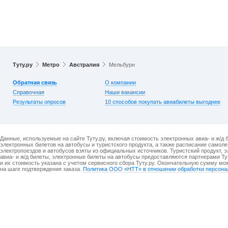
Туту.ру
Метро
Австралия
Мельбурн
Обратная связь
О компании
Справочная
Наши вакансии
Результаты опросов
10 способов покупать авиабилеты выгоднее
Данные, используемые на сайте Туту.ру, включая стоимость электронных авиа- и ж/д 
электронных билетов на автобусы и туристского продукта, а также расписание самоле
электропоездов и автобусов взяты из официальных источников. Туристский продукт, 
авиа- и ж/д билеты, электронные билеты на автобусы предоставляются партнерами Ту
и их стоимость указана с учетом сервисного сбора Туту.ру. Окончательную сумму мо
на шаге подтверждения заказа.
Политика ООО «НТТ» в отношении обработки персона