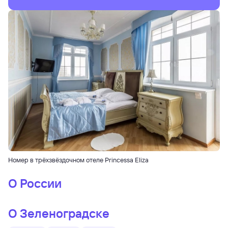
Номер в трёхзвёздочном отеле Princessa Eliza
О России
О Зеленоградске