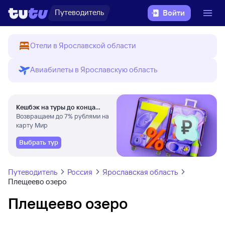
Путеводитель
Войти
Отели в Ярославской области
Авиабилеты в Ярославскую область
Кешбэк на туры до конца
августа
Возвращаем до 7% рублями на
карту Мир
Выбрать тур
Путеводитель
Россия
Ярославская область
Плещеево озеро
Плещеево озеро