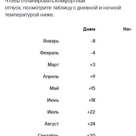
Чтобы спланировать комфортный
отпуск, посмотрите таблицу с дневной и ночной
температурой ниже.
Днем
Ночь
Январь
-8
-1
Февраль
-4
-1
Март
+3
-
Апрель
+9
+
Май
+15
+
Июнь
+18
+1
Июль
+22
+1
Август
+24
+1
Сентябрь
+20
+1