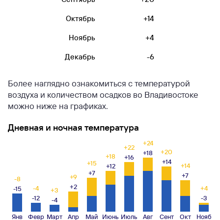
Октябрь
+14
+
Ноябрь
+4
-
Декабрь
-6
-1
Более наглядно ознакомиться с температурой
воздуха и количеством осадков во Владивостоке
можно ниже на графиках.
Дневная и ночная температура
+24
+22
+20
+18
+18
+16
+14
+15
+14
+12
+7
+7
+9
-8
+2
-4
+4
-15
+3
-12
-3
-4
Янв
Февр
Март
Апр
Май
Июнь
Июль
Авг
Сент
Окт
Нояб