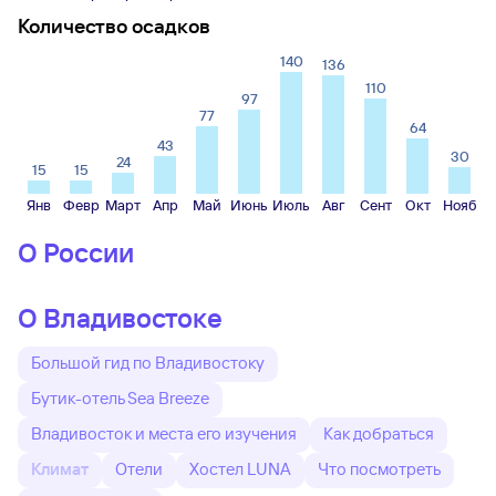
Количество осадков
140
136
110
97
77
64
43
30
24
15
15
Янв
Февр
Март
Апр
Май
Июнь
Июль
Авг
Сент
Окт
Нояб
О России
О Владивостоке
Большой гид по Владивостоку
Бутик-отель Sea Breeze
Владивосток и места его изучения
Как добраться
Климат
Отели
Хостел LUNA
Что посмотреть