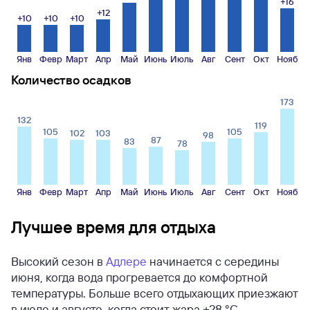
+16
+12
+10
+10
+10
Янв
Февр
Март
Апр
Май
Июнь
Июль
Авг
Сент
Окт
Нояб
Количество осадков
173
132
119
105
105
102
103
98
87
83
78
Янв
Февр
Март
Апр
Май
Июнь
Июль
Авг
Сент
Окт
Нояб
Лучшее время для отдыха
Высокий сезон в
Адлере
начинается с середины
июня, когда вода прогревается до комфортной
температуры. Больше всего отдыхающих приезжают
в июле и августе, когда стоит жара +28 °C,