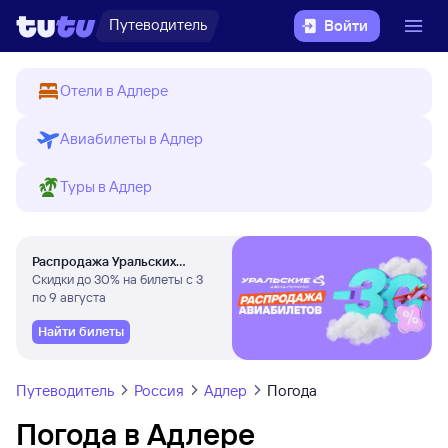
Путеводитель
Войти
Отели в Адлере
Авиабилеты в Адлер
Туры в Адлер
Распродажа Уральских
авиалиний
Скидки до 30% на билеты с 3
по 9 августа
Найти билеты
Путеводитель
Россия
Адлер
Погода
Погода в Адлере