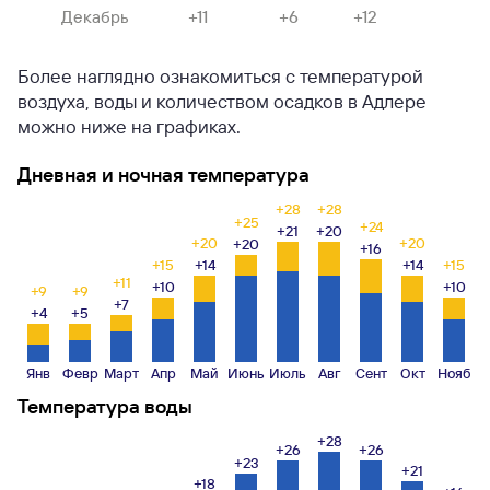
Декабрь
+11
+6
+12
Более наглядно ознакомиться с температурой
воздуха, воды и количеством осадков в Адлере
можно ниже на графиках.
Дневная и ночная температура
+28
+28
+25
+24
+21
+20
+20
+20
+20
+16
+15
+14
+14
+15
+11
+10
+10
+9
+9
+7
+4
+5
Янв
Февр
Март
Апр
Май
Июнь
Июль
Авг
Сент
Окт
Нояб
Температура воды
+28
+26
+26
+23
+21
+18