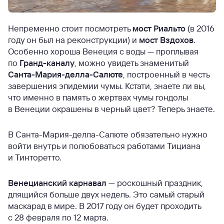
Непременно стоит посмотреть
мост Риальто
(в 2016
году он был на реконструкции) и
мост Вздохов
.
Особенно хороша Венеция с воды — проплывая
по
Гранд-каналу
, можно увидеть знаменитый
Санта-Мария-делла-Салюте
, построенный в честь
завершения эпидемии чумы. Кстати, знаете ли вы,
что именно в память о жертвах чумы гондолы
в Венеции окрашены в черный цвет? Теперь знаете.
В Санта-Мария-делла-Салюте обязательно нужно
войти внутрь и полюбоваться работами Тициана
и Тинторетто.
Венецианский карнавал
— роскошный праздник,
длящийся больше двух недель. Это самый старый
маскарад в мире. В 2017 году он будет проходить
с 28 февраля по 12 марта.