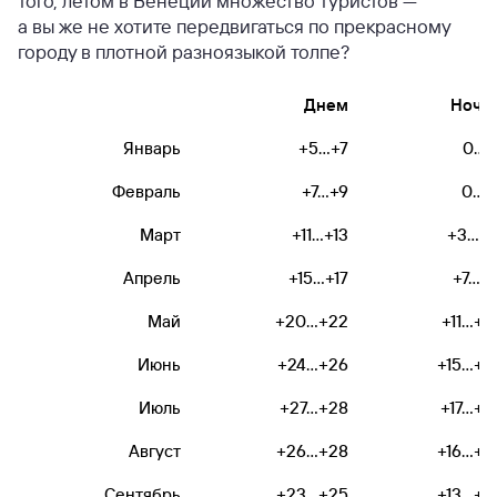
того, летом в Венеции множество туристов —
а вы же не хотите передвигаться по прекрасному
городу в плотной разноязыкой толпе?
Днем
Ночь
Январь
+5...+7
0...+
Февраль
+7...+9
0...+
Март
+11...+13
+3...+1
Апрель
+15...+17
+7...+
Май
+20...+22
+11...+2
Июнь
+24...+26
+15...+2
Июль
+27...+28
+17...+2
Август
+26...+28
+16...+2
Сентябрь
+23...+25
+13...+2