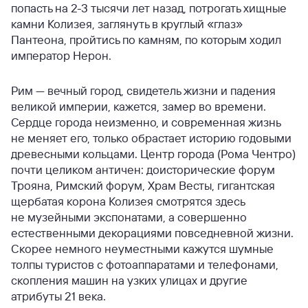
попасть на 2-3 тысячи лет назад, потрогать хищные
камни Колизея, заглянуть в круглый «глаз»
Пантеона, пройтись по камням, по которым ходил
император Нерон.
Рим — вечный город, свидетель жизни и падения
великой империи, кажется, замер во времени.
Сердце города неизменно, и современная жизнь
не меняет его, только обрастает историю годовыми
древесными кольцами. Центр города (Рома Чентро)
почти целиком античен: доисторические форум
Трояна, Римский форум, Храм Весты, гигантская
щербатая корона Колизея смотрятся здесь
не музейными экспонатами, а совершенно
естественными декорациями повседневной жизни.
Скорее немного неуместными кажутся шумные
толпы туристов с фотоаппаратами и телефонами,
скопления машин на узких улицах и другие
атрибуты 21 века.