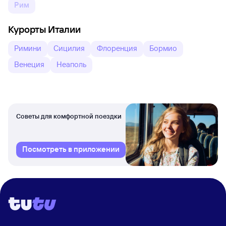
Рим
Курорты Италии
Римини
Сицилия
Флоренция
Бормио
Венеция
Неаполь
Советы для комфортной поездки
Посмотреть в приложении