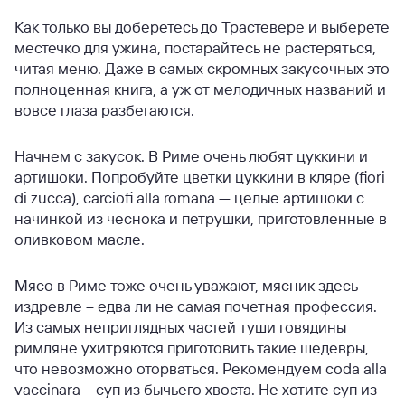
Как только вы доберетесь до Трастевере и выберете
местечко для ужина, постарайтесь не растеряться,
читая меню. Даже в самых скромных закусочных это
полноценная книга, а уж от мелодичных названий и
вовсе глаза разбегаются.
Начнем с закусок. В Риме очень любят цуккини и
артишоки. Попробуйте цветки цуккини в кляре (fiori
di zucca), carciofi alla romana — целые артишоки с
начинкой из чеснока и петрушки, приготовленные в
оливковом масле.
Мясо в Риме тоже очень уважают, мясник здесь
издревле – едва ли не самая почетная профессия.
Из самых неприглядных частей туши говядины
римляне ухитряются приготовить такие шедевры,
что невозможно оторваться. Рекомендуем coda alla
vaccinara – суп из бычьего хвоста. Не хотите суп из