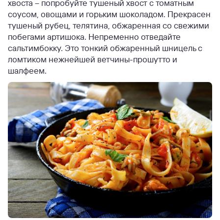
хвоста – попробуйте тушеный хвост с томатным
соусом, овощами и горьким шоколадом. Прекрасен
тушеный рубец, телятина, обжаренная со свежими
побегами артишока. Непременно отведайте
сальтимбокку. Это тонкий обжаренный шницель с
ломтиком нежнейшей ветчины-прошутто и
шалфеем.