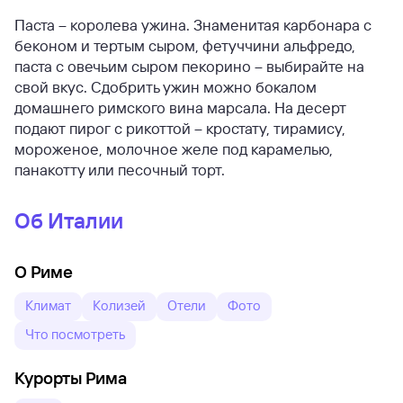
Паста – королева ужина. Знаменитая карбонара с
беконом и тертым сыром, фетуччини альфредо,
паста с овечьим сыром пекорино – выбирайте на
свой вкус. Сдобрить ужин можно бокалом
домашнего римского вина марсала. На десерт
подают пирог с рикоттой – кростату, тирамису,
мороженое, молочное желе под карамелью,
панакотту или песочный торт.
Об Италии
О Риме
Климат
Колизей
Отели
Фото
Что посмотреть
Курорты Рима