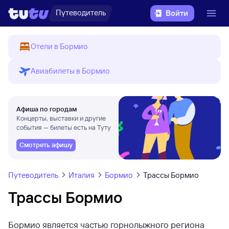
Путеводитель
Войти
Отели в Бормио
Авиабилеты в Бормио
Афиша по городам
Концерты, выставки и другие
события — билеты есть на Туту
Смотреть афишу
Путеводитель
Италия
Бормио
Трассы Бормио
Трассы Бормио
Бормио является частью горнолыжного региона