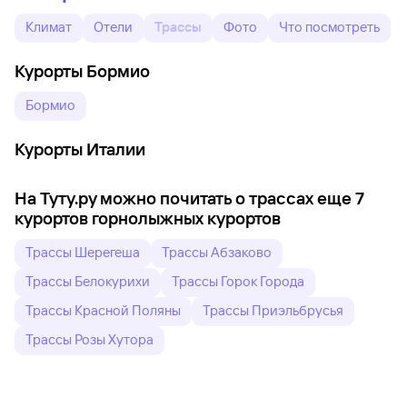
Климат
Отели
Трассы
Фото
Что посмотреть
Курорты Бормио
Бормио
Курорты Италии
На Туту.ру можно почитать о трассах еще 7
курортов горнолыжных курортов
Трассы Шерегеша
Трассы Абзаково
Трассы Белокурихи
Трассы Горок Города
Трассы Красной Поляны
Трассы Приэльбрусья
Трассы Розы Хутора