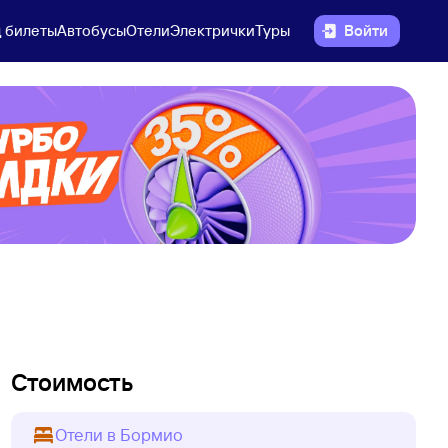
 билеты
Автобусы
Отели
Электрички
Туры
Войти
Стоимость
Отели в Бормио