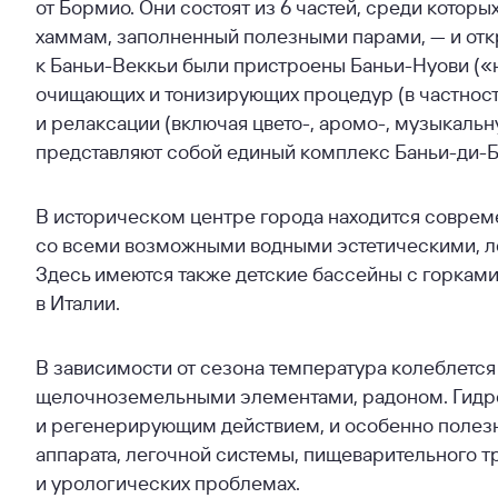
от Бормио. Они состоят из 6 частей, среди кото
хаммам, заполненный полезными парами, — и откр
к Баньи-Веккьи были пристроены Баньи-Нуови («
очищающих и тонизирующих процедур (в частност
и релаксации (включая цвето-, аромо-, музыкальн
представляют собой единый комплекс Баньи-ди-
В историческом центре города находится совре
со всеми возможными водными эстетическими, 
Здесь имеются также детские бассейны с горкам
в Италии.
В зависимости от сезона температура колеблется о
щелочноземельными элементами, радоном. Гидр
и регенерирующим действием, и особенно полезн
аппарата, легочной системы, пищеварительного т
и урологических проблемах.