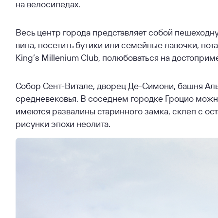
на велосипедах.
Весь центр города представляет собой пешеходну
вина, посетить бутики или семейные лавочки, пот
King’s Millenium Club, полюбоваться на достоприм
Собор Сент-Витале, дворец Де-Симони, башня Ал
средневековья. В соседнем городке Гроцио можно
имеются развалины старинного замка, склеп с ос
рисунки эпохи неолита.