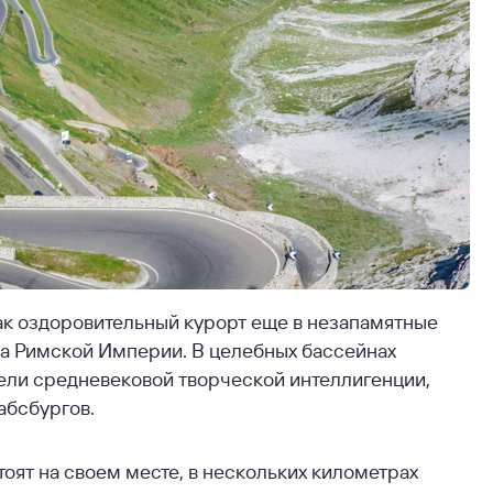
 как оздоровительный курорт еще в незапамятные
а Римской Империи. В целебных бассейнах
тели средневековой творческой интеллигенции,
абсбургов.
оят на своем месте, в нескольких километрах