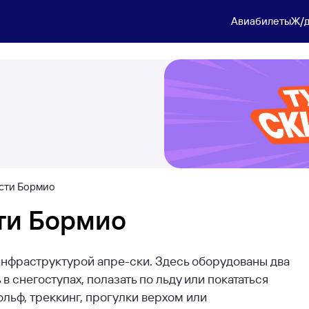
Авиабилеты
Ж/д
сти Бормио
ти Бормио
нфраструктурой апре-ски. Здесь оборудованы два
в снегоступах, полазать по льду или покататься
ольф, треккинг, прогулки верхом или