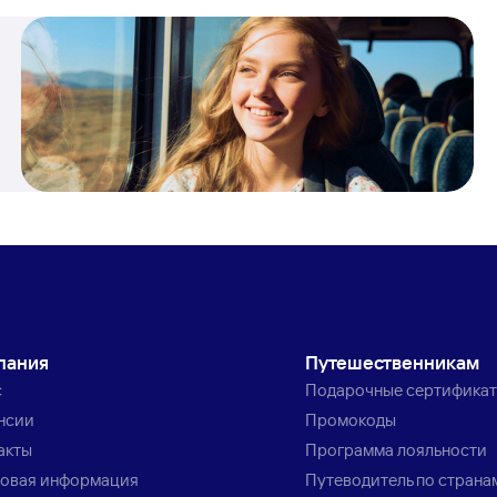
пания
Путешественникам
с
Подарочные сертифика
нсии
Промокоды
акты
Программа лояльности
овая информация
Путеводитель по страна