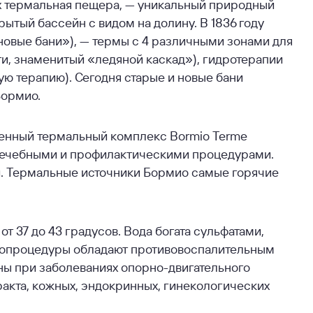
рых термальная пещера, — уникальный природный
ытый бассейн с видом на долину. В 1836 году
новые бани»), — термы с 4 различными зонами для
и, знаменитый «ледяной каскад»), гидротерапии
ую терапию). Сегодня старые и новые бани
Бормио.
менный термальный комплекс Bormio Terme
лечебными и профилактическими процедурами.
и. Термальные источники Бормио самые горячие
т 37 до 43 градусов. Вода богата сульфатами,
опроцедуры обладают противовоспалительным
ы при заболеваниях опорно-двигательного
ракта, кожных, эндокринных, гинекологических