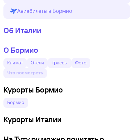
Авиабилеты в Бормио
Об Италии
О Бормио
Климат
Отели
Трассы
Фото
Что посмотреть
Курорты Бормио
Бормио
Курорты Италии
На Туту.ру можно почитать о