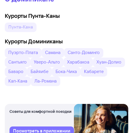
Курорты Пунта-Каны
Пунта-Кана
Курорты Доминиканы
Пуэрто-Плата
Самана
Санто-Доминго
Сантьяго
Уверо-Альто
Харабакоа
Хуан-Долио
Баваро
Байяибе
Бока-Чика
Кабарете
Кап-Кана
Ла-Романа
Советы для комфортной поездки
Посмотреть в приложении