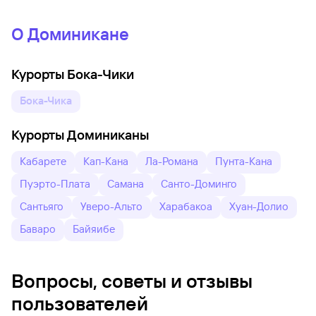
О Доминикане
Курорты Бока-Чики
Бока-Чика
Курорты Доминиканы
Кабарете
Кап-Кана
Ла-Романа
Пунта-Кана
Пуэрто-Плата
Самана
Санто-Доминго
Сантьяго
Уверо-Альто
Харабакоа
Хуан-Долио
Баваро
Байяибе
Вопросы, советы и отзывы
пользователей