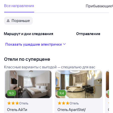
Все направления
Прибывающие
Пораньше
Маршрут и дни следования
Отправление
Показать ушедшие электрички
Отели по суперцене
Классные варианты с выгодой — специально для вас
9,0
9,4
7,
Отель
Отель
Отель АйТи
Отель ApartStel/
От