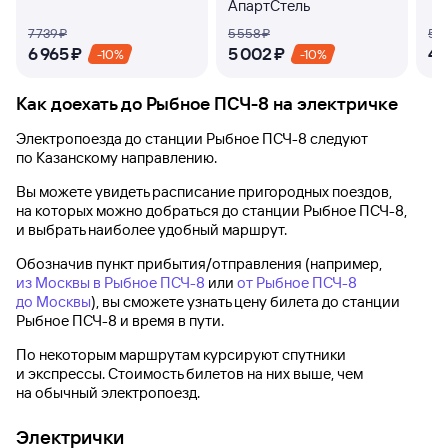
АпартСтель
7 ⁠739 ⁠₽
5 ⁠558 ⁠₽
5 ⁠1
6 ⁠965 ⁠₽
5 ⁠002 ⁠₽
4 ⁠
-10%
-10%
Как доехать до
Рыбное ПСЧ-8
на электричке
Электропоезда до
станции Рыбное ПСЧ-8
следуют
по Казанскому направлению.
Вы можете увидеть расписание пригородных поездов,
на которых можно добраться до
станции Рыбное ПСЧ-8
,
и выбрать наиболее удобный маршрут.
Обозначив пункт прибытия/отправления (например,
из Москвы в Рыбное ПСЧ-8
или
от Рыбное ПСЧ-8
до Москвы
), вы сможете узнать цену билета до
станции
Рыбное ПСЧ-8
и время в пути.
По некоторым маршрутам курсируют спутники
и экспрессы. Стоимость билетов на них выше, чем
на обычный электропоезд.
Электрички