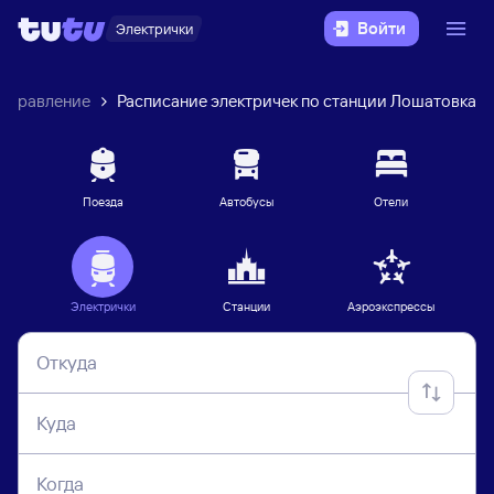
Войти
Электрички
направление
Расписание электричек по станции Лошатовка
Поезда
Автобусы
Отели
Электрички
Станции
Аэроэкспрессы
Откуда
Куда
Когда