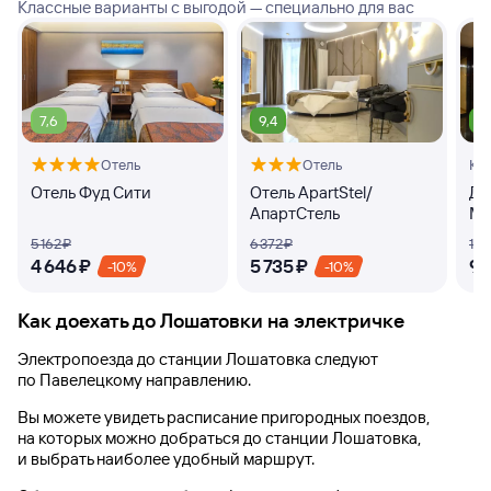
Классные варианты с выгодой — специально для вас
7,6
9,4
8
Отель
Отель
Кв
Отель Фуд Сити
Отель ApartStel/
Дз
АпартСтель
Ма
5 ⁠162 ⁠₽
6 ⁠372 ⁠₽
10 ⁠
4 ⁠646 ⁠₽
5 ⁠735 ⁠₽
9 ⁠
-10%
-10%
Как доехать до
Лошатовки
на электричке
Электропоезда до
станции Лошатовка
следуют
по Павелецкому направлению.
Вы можете увидеть расписание пригородных поездов,
на которых можно добраться до
станции Лошатовка
,
и выбрать наиболее удобный маршрут.