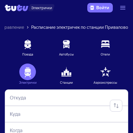
Войти
Электрички
направление
Расписание электричек по станции Привалово
Поезда
Автобусы
Отели
Электрички
Станции
Аэроэкспрессы
Откуда
Куда
Когда