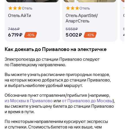
Отель
Отель
Отель АйТи
Отель ApartStel/
От
АпартСтель
7 ⁠466 ⁠₽
5 ⁠558 ⁠₽
5 ⁠1
6 ⁠719 ⁠₽
5 ⁠002 ⁠₽
4 ⁠
-10%
-10%
Как доехать до
Привалово
на электричке
Электропоезда до
станции Привалово
следуют
по Павелецкому направлению.
Вы можете узнать расписание пригородных поездов,
на которых можно добраться до
станции Привалово
,
и выбрать наиболее удобный маршрут.
Обозначив пункт отправления/прибытия (например,
из Москвы в Привалово
или
от Привалово до Москвы
),
вы сможете узнать цену билета до
станции Привалово
и время в пути.
По некоторым направлениям курсируют экспрессы
и спутники. Стоимость билетов на них выше, чем