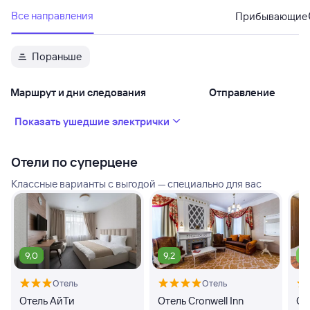
Все направления
Прибывающие
Пораньше
Маршрут и дни следования
Отправление
Показать ушедшие электрички
Отели по суперцене
Классные варианты с выгодой — специально для вас
9,0
9,2
7,
Отель
Отель
Отель АйТи
Отель Cronwell Inn
От