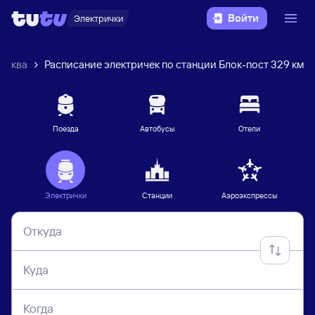
Войти
Электрички
осква
Расписание электричек по станции Блок-пост 329 км
Поезда
Автобусы
Отели
Электрички
Станции
Аэроэкспрессы
Откуда
Куда
Когда