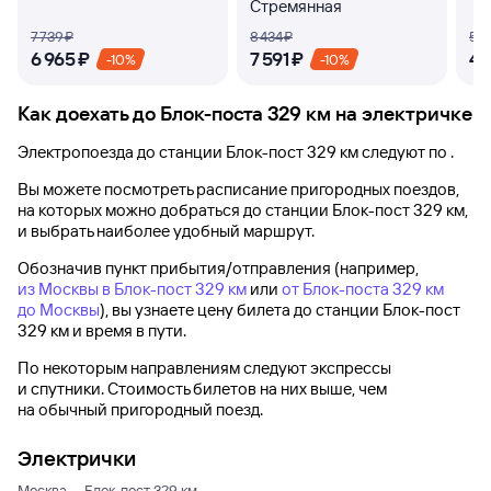
Стремянная
7 ⁠739 ⁠₽
8 ⁠434 ⁠₽
5 ⁠1
6 ⁠965 ⁠₽
7 ⁠591 ⁠₽
4 ⁠
-10%
-10%
Как доехать до
Блок-поста 329 км
на электричке
Электропоезда до
станции Блок-пост 329 км
следуют по .
Вы можете посмотреть расписание пригородных поездов,
на которых можно добраться до
станции Блок-пост 329 км
,
и выбрать наиболее удобный маршрут.
Обозначив пункт прибытия/отправления (например,
из Москвы в Блок-пост 329 км
или
от Блок-поста 329 км
до Москвы
), вы узнаете цену билета до
станции Блок-пост
329 км
и время в пути.
По некоторым направлениям следуют экспрессы
и спутники. Стоимость билетов на них выше, чем
на обычный пригородный поезд.
Электрички
Москва — Блок-пост 329 км