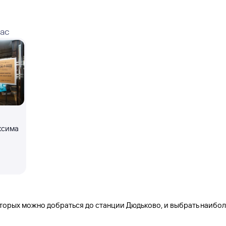
вас
ксима
оторых можно добраться до
станции Дюдьково
, и выбрать наибо