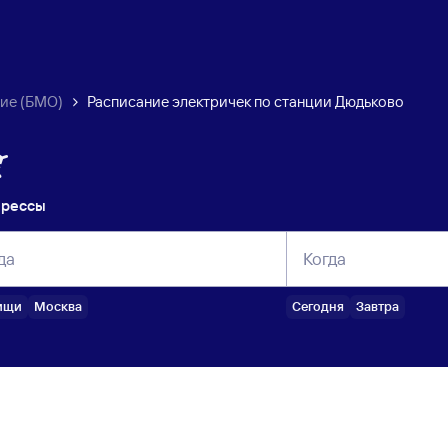
ие (БМО)
Расписание электричек по станции Дюдьково
прессы
да
Когда
ищи
Москва
Сегодня
Завтра