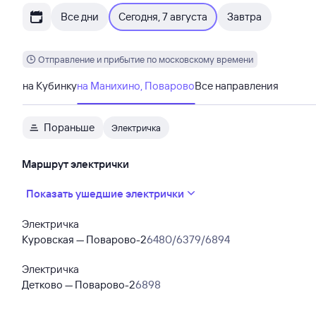
Все дни
Сегодня, 7 августа
Завтра
Отправление и прибытие по московскому времени
на Кубинку
на Манихино, Поварово
Все направления
Пораньше
Электричка
Маршрут электрички
Показать ушедшие электрички
Электричка
Куровская — Поварово-2
6480/6379/6894
Электричка
Детково — Поварово-2
6898