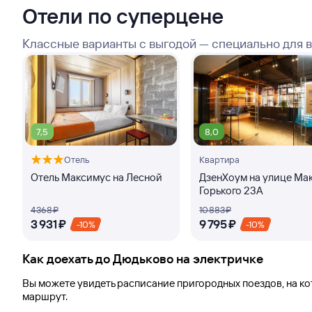
Отели по суперцене
Классные варианты с выгодой — специально для 
7,5
8,0
Отель
Квартира
Отель Максимус на Лесной
ДзенХоум на улице Ма
Горького 23А
4 ⁠368 ⁠₽
10 ⁠883 ⁠₽
3 ⁠931 ⁠₽
9 ⁠795 ⁠₽
-10%
-10%
Как доехать до
Дюдьково
на электричке
Вы можете увидеть расписание пригородных поездов, на к
маршрут.