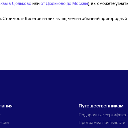
сквы в Дюдьково
или
от Дюдьково до Москвы
), вы сможете узнат
 Стоимость билетов на них выше, чем на обычный пригородный 
пания
Путешественникам
с
Подарочные сертифика
нсии
Программа лояльности