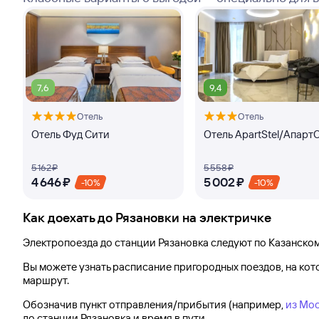
7,6
9,4
Отель
Отель
Отель Фуд Сити
Отель ApartStel/Апарт
5 ⁠162 ⁠₽
5 ⁠558 ⁠₽
4 ⁠646 ⁠₽
5 ⁠002 ⁠₽
-10%
-10%
Как доехать до
Рязановки
на электричке
Электропоезда до
станции Рязановка
следуют по Казанско
Вы можете узнать расписание пригородных поездов, на ко
маршрут.
Обозначив пункт отправления/прибытия (например,
из Мос
до
станции Рязановка
и время в пути.