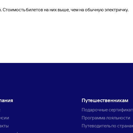
 Стоимость билетов на них выше, чем на обычную электричку.
пания
Путешественникам
с
Подарочные сертифика
нсии
Программа лояльности
акты
Путеводитель по страна