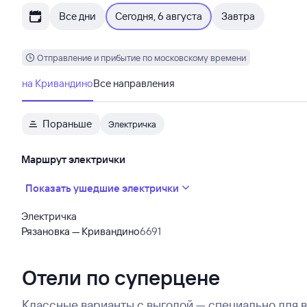
Все дни
Сегодня, 6 августа
Завтра
Отправление и прибытие по московскому времени
на Кривандино
Все направления
Пораньше
Электричка
Маршрут электрички
Показать ушедшие электрички
Электричка
Рязановка — Кривандино
6691
Отели по суперцене
Классные варианты с выгодой — специально для 