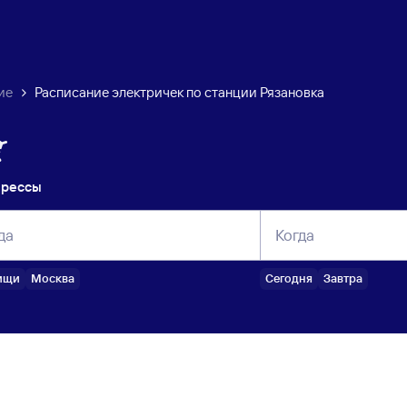
ие
Расписание электричек по станции Рязановка
прессы
да
Когда
ищи
Москва
Сегодня
Завтра