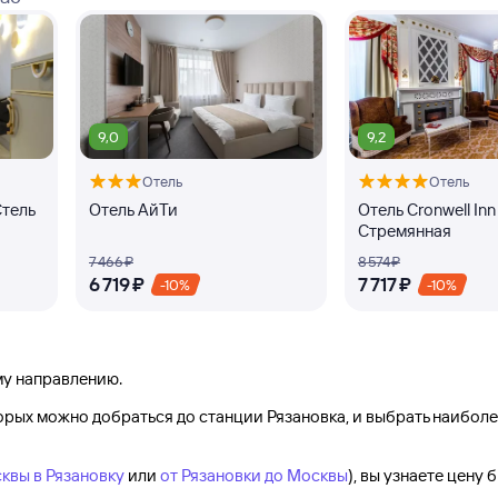
9,0
9,2
Отель
Отель
Стель
Отель АйТи
Отель Cronwell Inn
Стремянная
7 ⁠466 ⁠₽
8 ⁠574 ⁠₽
6 ⁠719 ⁠₽
7 ⁠717 ⁠₽
-10%
-10%
му направлению.
торых можно добраться до
станции Рязановка
, и выбрать наибол
квы в Рязановку
или
от Рязановки до Москвы
), вы узнаете цену 