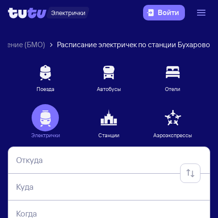
Войти
Электрички
вление (БМО)
Расписание электричек по станции Бухарово
Поезда
Автобусы
Отели
Электрички
Станции
Аэроэкспрессы
Откуда
Куда
Когда