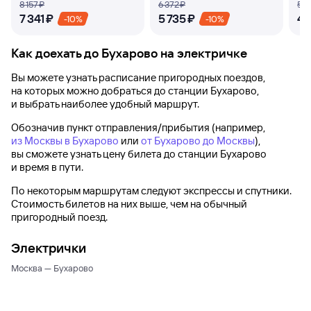
8 ⁠157 ⁠₽
6 ⁠372 ⁠₽
5 ⁠1
7 ⁠341 ⁠₽
5 ⁠735 ⁠₽
4 ⁠
-10%
-10%
Как доехать до
Бухарово
на электричке
Вы можете узнать расписание пригородных поездов,
на которых можно добраться до
станции Бухарово
,
и выбрать наиболее удобный маршрут.
Обозначив пункт отправления/прибытия (например,
из Москвы в Бухарово
или
от Бухарово до Москвы
),
вы сможете узнать цену билета до
станции Бухарово
и время в пути.
По некоторым маршрутам следуют экспрессы и спутники.
Стоимость билетов на них выше, чем на обычный
пригородный поезд.
Электрички
Москва — Бухарово