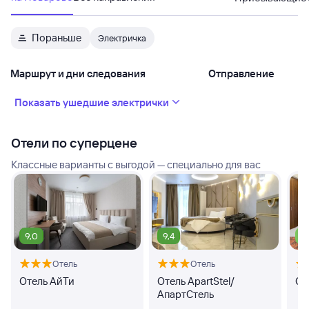
Пораньше
Электричка
Маршрут и дни следования
Отправление
Показать ушедшие электрички
Отели по суперцене
Классные варианты с выгодой — специально для вас
9,0
9,4
7,
Отель
Отель
Отель АйТи
Отель ApartStel/
От
АпартСтель