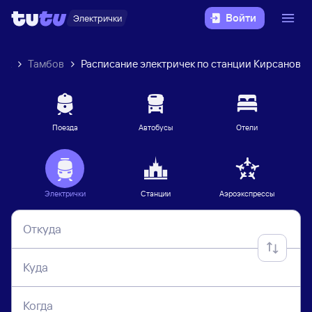
Войти
Электрички
чек
Тамбов
Расписание электричек по станции Кирсанов
Поезда
Автобусы
Отели
Электрички
Станции
Аэроэкспрессы
Откуда
Куда
Когда