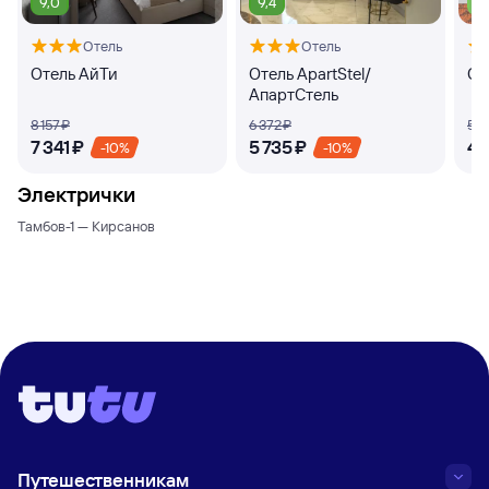
9,0
9,4
7,
Отель
Отель
Отель АйТи
Отель ApartStel/
От
АпартСтель
8 ⁠157 ⁠₽
6 ⁠372 ⁠₽
5 ⁠1
7 ⁠341 ⁠₽
5 ⁠735 ⁠₽
4 ⁠
-10%
-10%
Электрички
Тамбов-1 — Кирсанов
Путешественникам