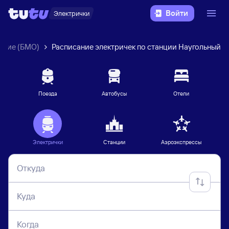
Войти
Электрички
ение (БМО)
Расписание электричек по станции Наугольный
Поезда
Автобусы
Отели
Электрички
Станции
Аэроэкспрессы
Откуда
Куда
Когда