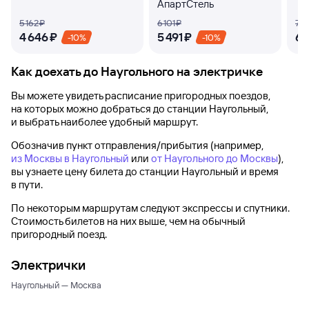
АпартСтель
5 ⁠162 ⁠₽
6 ⁠101 ⁠₽
7 ⁠4
4 ⁠646 ⁠₽
5 ⁠491 ⁠₽
6 ⁠
-10%
-10%
Как доехать до
Наугольного
на электричке
Вы можете увидеть расписание пригородных поездов,
на которых можно добраться до
станции Наугольный
,
и выбрать наиболее удобный маршрут.
Обозначив пункт отправления/прибытия (например,
из Москвы в Наугольный
или
от Наугольного до Москвы
),
вы узнаете цену билета до
станции Наугольный
и время
в пути.
По некоторым маршрутам следуют экспрессы и спутники.
Стоимость билетов на них выше, чем на обычный
пригородный поезд.
Электрички
Наугольный — Москва