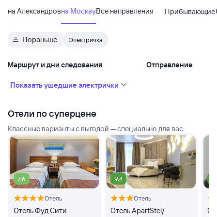
на Александров
на Москву
Все направления
Прибывающие
Пораньше
Электричка
Маршрут и дни следования
Отправление
Показать ушедшие электрички
Отели по суперцене
Классные варианты с выгодой — специально для вас
7,6
9,4
9
Отель
Отель
Отель Фуд Сити
Отель ApartStel/
От