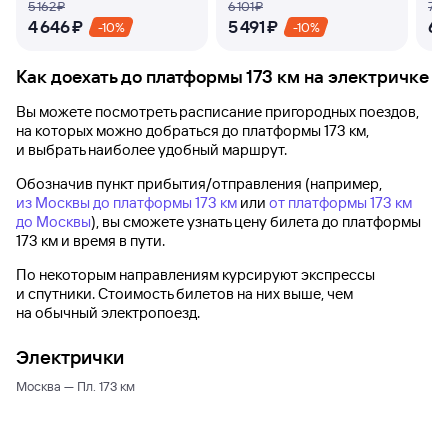
5 ⁠162 ⁠₽
6 ⁠101 ⁠₽
7 ⁠4
4 ⁠646 ⁠₽
5 ⁠491 ⁠₽
6 ⁠
-10%
-10%
Как доехать до
платформы 173 км
на электричке
Вы можете посмотреть расписание пригородных поездов,
на которых можно добраться до
платформы 173 км
,
и выбрать наиболее удобный маршрут.
Обозначив пункт прибытия/отправления (например,
из Москвы до платформы 173 км
или
от платформы 173 км
до Москвы
), вы сможете узнать цену билета до
платформы
173 км
и время в пути.
По некоторым направлениям курсируют экспрессы
и спутники. Стоимость билетов на них выше, чем
на обычный электропоезд.
Электрички
Москва — Пл. 173 км