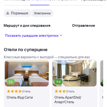
Пораньше
Электричка
Маршрут и дни следования
Отправление
Показать ушедшие электрички
Отели по суперцене
Классные варианты с выгодой — специально для вас
7,6
9,4
9
Отель
Отель
Отель Фуд Сити
Отель ApartStel/
От
АпартСтель