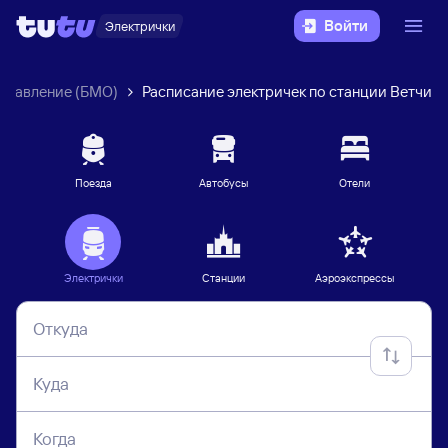
Войти
Электрички
правление (БМО)
Расписание электричек по станции Ветчи
Поезда
Автобусы
Отели
Электрички
Станции
Аэроэкспрессы
Откуда
Куда
Когда