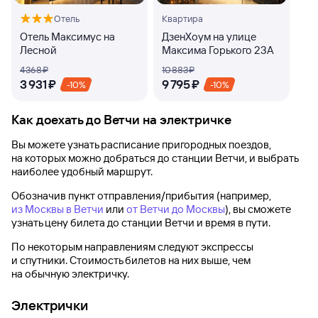
Отель
Квартира
Отель Максимус на
ДзенХоум на улице
Лесной
Максима Горького 23А
4 ⁠368 ⁠₽
10 ⁠883 ⁠₽
3 ⁠931 ⁠₽
9 ⁠795 ⁠₽
-10%
-10%
Как доехать до
Ветчи
на электричке
Вы можете узнать расписание пригородных поездов,
на которых можно добраться до
станции Ветчи
, и выбрать
наиболее удобный маршрут.
Обозначив пункт отправления/прибытия (например,
из Москвы в Ветчи
или
от Ветчи до Москвы
), вы сможете
узнать цену билета до
станции Ветчи
и время в пути.
По некоторым направлениям следуют экспрессы
и спутники. Стоимость билетов на них выше, чем
на обычную электричку.
Электрички