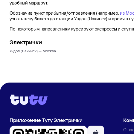
удобный маршрут.
Обозначив пункт прибытия/отправления (например,
из Мос
узнать цену билета до
станции Ундол (Лакинск)
и время в пу
По некоторым направлениям курсируют экспрессы и спутник
Электрички
Ундол (Лакинск) — Москва
Приложение Туту Электрички
Ком
О на