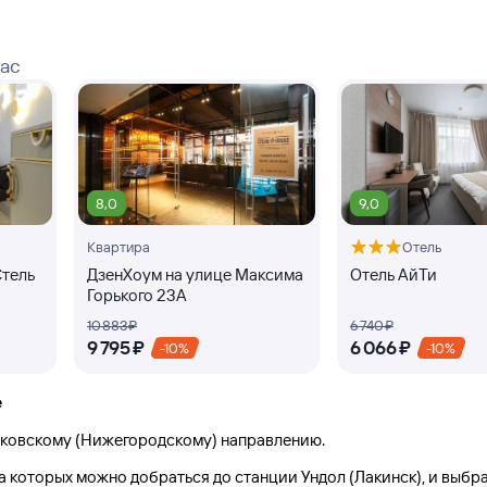
вас
8,0
9,0
Квартира
Отель
Стель
ДзенХоум на улице Максима
Отель АйТи
Горького 23А
10 ⁠883 ⁠₽
6 ⁠740 ⁠₽
9 ⁠795 ⁠₽
6 ⁠066 ⁠₽
-10%
-10%
е
ьковскому (Нижегородскому) направлению.
на которых можно добраться до
станции Ундол (Лакинск)
, и выбр