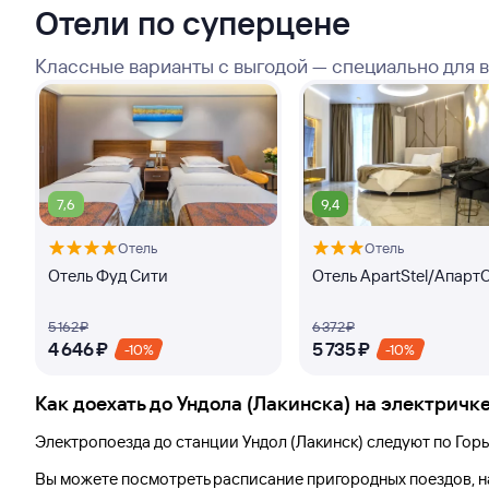
Отели по суперцене
Классные варианты с выгодой — специально для 
7,6
9,4
Отель
Отель
Отель Фуд Сити
Отель ApartStel/Апарт
5 ⁠162 ⁠₽
6 ⁠372 ⁠₽
4 ⁠646 ⁠₽
5 ⁠735 ⁠₽
-10%
-10%
Как доехать до
Ундола (Лакинска)
на электричк
Электропоезда до
станции Ундол (Лакинск)
следуют по Гор
Вы можете посмотреть расписание пригородных поездов, 