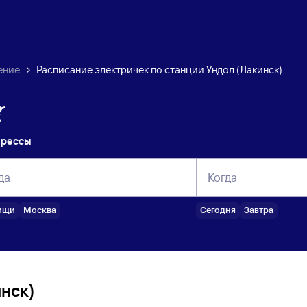
ение
Расписание электричек по станции Ундол (Лакинск)
прессы
да
Когда
ищи
Москва
Сегодня
Завтра
нск)