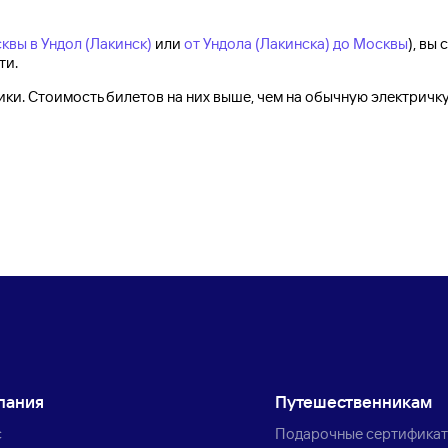
квы в Ундол (Лакинск)
или
от Ундола (Лакинска) до Москвы
), вы
ти.
и. Стоимость билетов на них выше, чем на обычную электричку
пания
Путешественникам
с
Подарочные сертифика