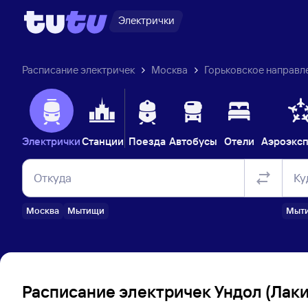
Электрички
Расписание электричек
Москва
Горьковское направл
Электрички
Станции
Поезда
Автобусы
Отели
Аэроэкс
Откуда
Ку
Москва
Мытищи
Мыт
Расписание электричек Ундол (Лаки