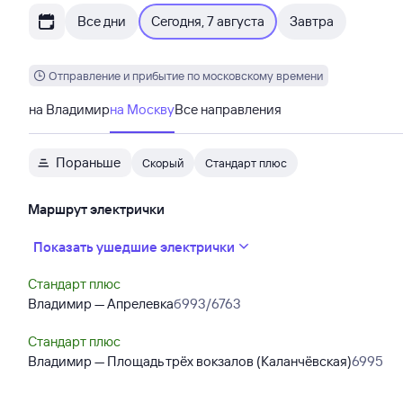
Все дни
Сегодня, 7 августа
Завтра
Отправление и прибытие по московскому времени
на Владимир
на Москву
Все направления
Пораньше
Скорый
Стандарт плюс
Маршрут электрички
Показать ушедшие электрички
Стандарт плюс
Владимир — Апрелевка
б993/6763
Стандарт плюс
Владимир — Площадь трёх вокзалов (Каланчёвская)
6995