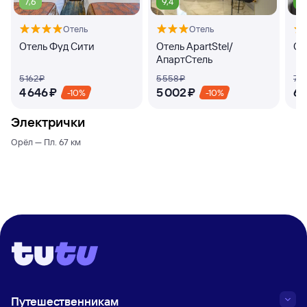
7,6
9,4
9
Отель
Отель
Отель Фуд Сити
Отель ApartStel/
От
АпартСтель
5 ⁠162 ⁠₽
5 ⁠558 ⁠₽
7 ⁠4
4 ⁠646 ⁠₽
5 ⁠002 ⁠₽
6 ⁠
-10%
-10%
Электрички
Орёл — Пл. 67 км
Путешественникам