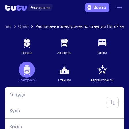
Войти
Электрички
ричек
Орёл
Расписание электричек по станции Пл. 67 км
Поезда
Автобусы
Отели
Электрички
Станции
Аэроэкспрессы
Откуда
Куда
Когда