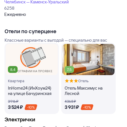
Челябинск — Каменск-Уральский
6258
Ежедневно
Отели по суперцене
Классные варианты с выгодой — специально для вас
8,4
7,5
Квартира
Отель
InHome24 (ИнХоум24)
Отель Максимус на
на улице Бачуринская
Лесной
3 ⁠916 ⁠₽
4 ⁠368 ⁠₽
3 ⁠524 ⁠₽
3 ⁠931 ⁠₽
-10%
-10%
Электрички