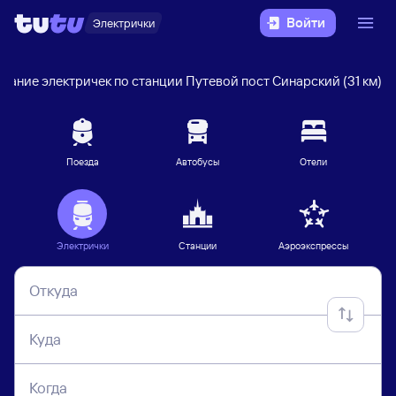
Войти
Электрички
сание электричек по станции Путевой пост Синарский (31 км)
Поезда
Автобусы
Отели
Электрички
Станции
Аэроэкспрессы
Откуда
Куда
Когда