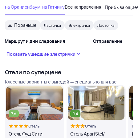
на Ораниенбаум, на Гатчину
Все направления
Прибывающие
Пораньше
Ласточка
Электричка
Ласточка
Маршрут и дни следования
Отправление
Показать ушедшие электрички
Отели по суперцене
Классные варианты с выгодой — специально для вас
7,6
9,4
8
Отель
Отель
Кв
Отель Фуд Сити
Отель ApartStel/
Дз