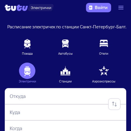
Войти
Электрички
е
Расписание электричек по станции Санкт-Петербург-Балт.
Поезда
Автобусы
Отели
Электрички
Станции
Аэроэкспрессы
Откуда
Куда
Когда