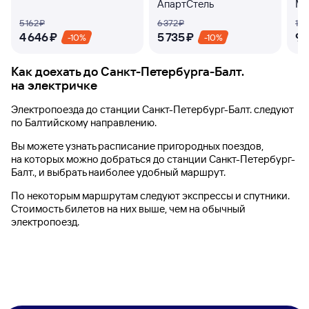
АпартСтель
Ма
5 ⁠162 ⁠₽
6 ⁠372 ⁠₽
10 ⁠
4 ⁠646 ⁠₽
5 ⁠735 ⁠₽
9 ⁠
-10%
-10%
Как доехать до
Санкт-Петербурга-Балт.
на электричке
Электропоезда до
станции Санкт-Петербург-Балт.
следуют
по Балтийскому направлению.
Вы можете узнать расписание пригородных поездов,
на которых можно добраться до
станции Санкт-Петербург-
Балт.
, и выбрать наиболее удобный маршрут.
По некоторым маршрутам следуют экспрессы и спутники.
Стоимость билетов на них выше, чем на обычный
электропоезд.