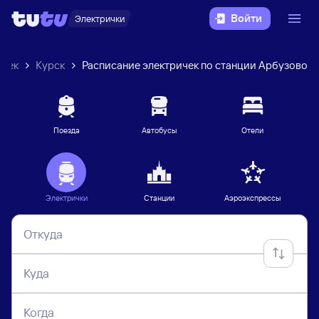
Войти
Электрички
ичек
Курск
Расписание электричек по станции Арбузово
Поезда
Автобусы
Отели
Электрички
Станции
Аэроэкспрессы
Откуда
Куда
Когда