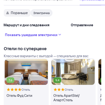
Пораньше
Электричка
Маршрут и дни следования
Отправление
Показать ушедшие электрички
Отели по суперцене
Классные варианты с выгодой — специально для вас
7,6
9,4
8
Отель
Отель
Кв
Отель Фуд Сити
Отель ApartStel/
Дз
АпартСтель
Ма