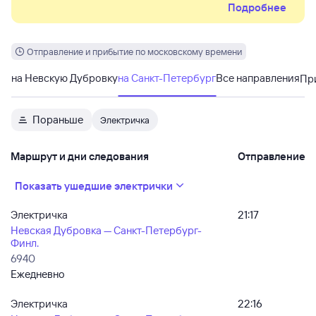
Подробнее
станций с задержками. Возможны внеплановые
отмены/сокращения поездов.
Отправление и прибытие по московскому времени
на Невскую Дубровку
на Санкт-Петербург
Все направления
Пр
Пораньше
Электричка
Маршрут и дни следования
Отправление
Показать ушедшие электрички
Электричка
21:17
Невская Дубровка — Санкт-Петербург-
Финл.
6940
Ежедневно
Электричка
22:16