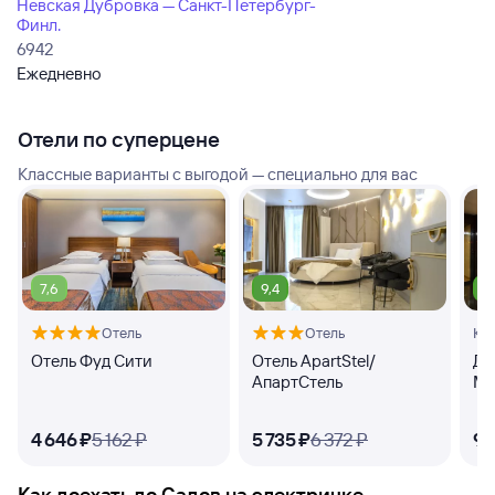
Невская Дубровка — Санкт-Петербург-
Финл.
6942
Ежедневно
Отели по суперцене
Классные варианты с выгодой — специально для вас
7,6
9,4
8
Отель
Отель
Кв
Отель Фуд Сити
Отель ApartStel/
Дз
АпартСтель
Ма
4 ⁠646 ⁠₽
5 ⁠162 ⁠₽
5 ⁠735 ⁠₽
6 ⁠372 ⁠₽
9 ⁠
Как доехать до
Садов
на электричке