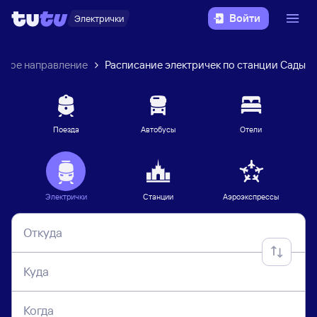
Войти
Электрички
ское направление
Расписание электричек по станции Сады
Поезда
Автобусы
Отели
Электрички
Станции
Аэроэкспрессы
Откуда
Куда
Когда