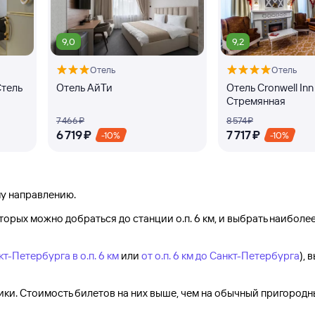
9,0
9,2
Отель
Отель
Стель
Отель АйТи
Отель Cronwell Inn
Стремянная
7 ⁠466 ⁠₽
8 ⁠574 ⁠₽
6 ⁠719 ⁠₽
7 ⁠717 ⁠₽
-10%
-10%
у направлению.
оторых можно добраться до
станции о.п. 6 км
, и выбрать наиболе
кт-Петербурга в о.п. 6 км
или
от о.п. 6 км до Санкт-Петербурга
), 
ки. Стоимость билетов на них выше, чем на обычный пригородн