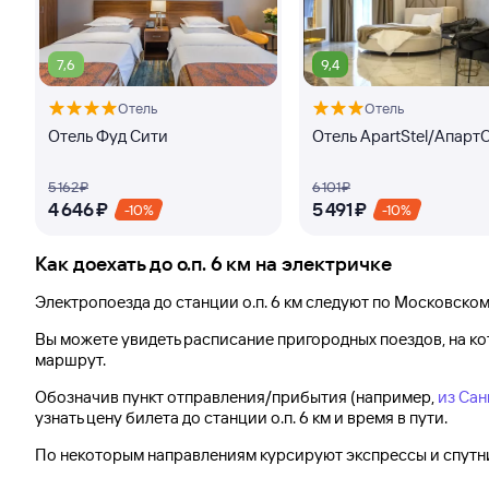
7,6
9,4
Отель
Отель
Отель Фуд Сити
Отель ApartStel/Апарт
5 ⁠162 ⁠₽
6 ⁠101 ⁠₽
4 ⁠646 ⁠₽
5 ⁠491 ⁠₽
-10%
-10%
Как доехать до
о.п. 6 км
на электричке
Электропоезда до
станции о.п. 6 км
следуют по Московском
Вы можете увидеть расписание пригородных поездов, на к
маршрут.
Обозначив пункт отправления/прибытия (например,
из Сан
узнать цену билета до
станции о.п. 6 км
и время в пути.
По некоторым направлениям курсируют экспрессы и спутни