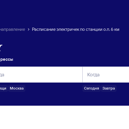
направление
Расписание электричек по станции о.п. 6 км
прессы
да
Когда
ищи
Москва
Сегодня
Завтра