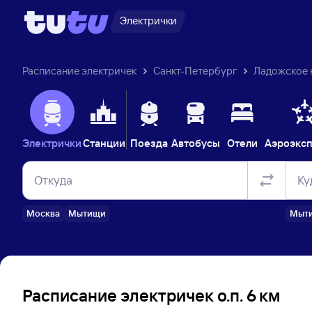
Электрички
Расписание электричек
Санкт-Петербург
Ладожское 
Электрички
Станции
Поезда
Автобусы
Отели
Аэроэкс
Откуда
Ку
Москва
Мытищи
Мыт
Расписание электричек о.п. 6 км