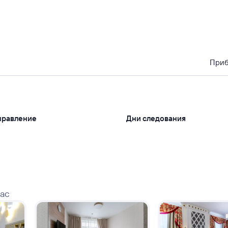
При
правление
Дни следования
вас