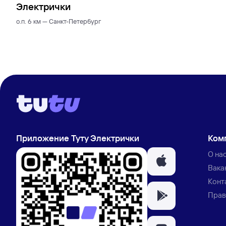
Электрички
о.п. 6 км — Санкт-Петербург
Приложение Туту Электрички
Ком
О на
Вака
Конт
Прав