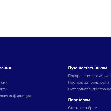
пания
Путешественникам
с
Подарочные сертифика
нсии
Программа лояльности
акты
Путеводитель по страна
овая информация
Партнёрам
Стать партнёром