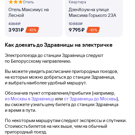
Отель
Квартира
Отель Максимус на
ДзенХоум на улице
Лесной
Максима Горького 23А
4 ⁠368 ⁠₽
10 ⁠883 ⁠₽
3 ⁠931 ⁠₽
9 ⁠795 ⁠₽
-10%
-10%
Как доехать до
Здравницы
на электричке
Электропоезда до
станции Здравница
следуют
по Белорусскому направлению.
Вы можете увидеть расписание пригородных поездов,
на которых можно добраться до
станции Здравница
,
и выбрать наиболее удобный маршрут.
Обозначив пункт отправления/прибытия (например,
из Москвы в Здравницу
или
от Здравницы до Москвы
),
вы сможете узнать цену билета до
станции Здравница
и время в пути.
По некоторым маршрутам следуют экспрессы и спутники.
Стоимость билетов на них выше, чем на обычный
пригородный поезд.