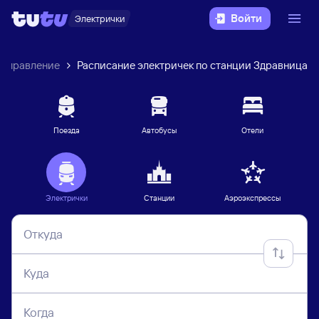
Войти
Электрички
направление
Расписание электричек по станции Здравница
Поезда
Автобусы
Отели
Электрички
Станции
Аэроэкспрессы
Откуда
Куда
Когда