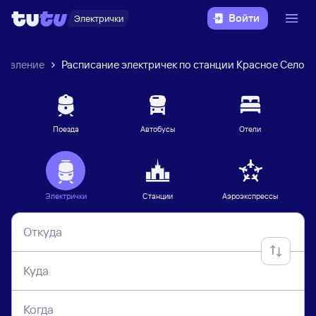
Войти
Электрички
равление
Расписание электричек по станции Красное Село
Поезда
Автобусы
Отели
Электрички
Станции
Аэроэкспрессы
Откуда
Куда
Когда