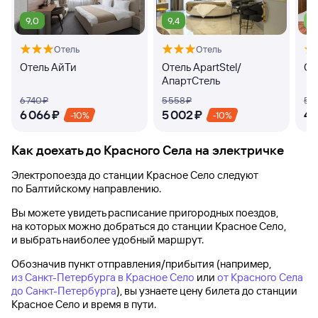
9,0
9,4
7,
Отель
Отель
Отель АйТи
Отель ApartStel/
От
АпартСтель
6 ⁠740 ⁠₽
5 ⁠558 ⁠₽
5 ⁠1
6 ⁠066 ⁠₽
5 ⁠002 ⁠₽
4 ⁠
-10%
-10%
Как доехать до
Красного Села
на электричке
Электропоезда до
станции Красное Село
следуют
по Балтийскому направлению.
Вы можете увидеть расписание пригородных поездов,
на которых можно добраться до
станции Красное Село
,
и выбрать наиболее удобный маршрут.
Обозначив пункт отправления/прибытия (например,
из Санкт-Петербурга в Красное Село
или
от Красного Села
до Санкт-Петербурга
), вы узнаете цену билета до
станции
Красное Село
и время в пути.